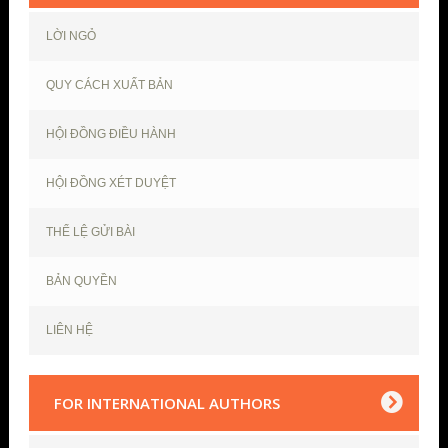
LỜI NGỎ
QUY CÁCH XUẤT BẢN
HỘI ĐỒNG ĐIỀU HÀNH
HỘI ĐỒNG XÉT DUYỆT
THỂ LỆ GỬI BÀI
BẢN QUYỀN
LIÊN HỆ
FOR INTERNATIONAL AUTHORS