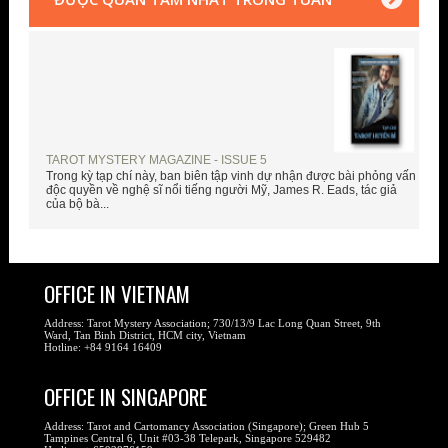
TAROT MYSTERY MAGAZINE - ISSUE 5
Trong kỳ tạp chí này, ban biên tập vinh dự nhận được bài phỏng vấn
độc quyền về nghệ sĩ nổi tiếng người Mỹ, James R. Eads, tác giả
của bộ bà...
OFFICE IN VIETNAM
Address: Tarot Mystery Association; 730/13/9 Lac Long Quan Street, 9th
Ward, Tan Binh District, HCM city, Vietnam
Hotline: +84 9164 16409
OFFICE IN SINGAPORE
Address: Tarot and Cartomancy Association (Singapore); Green Hub 5
Tampines Central 6, Unit #03-38 Telepark, Singapore 529482