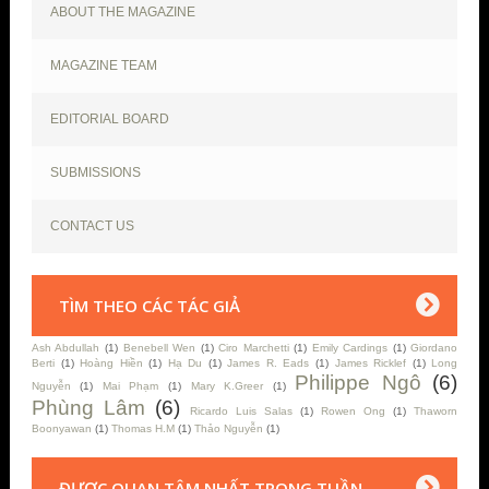
ABOUT THE MAGAZINE
MAGAZINE TEAM
EDITORIAL BOARD
SUBMISSIONS
CONTACT US
TÌM THEO CÁC TÁC GIẢ
Ash Abdullah
(1)
Benebell Wen
(1)
Ciro Marchetti
(1)
Emily Cardings
(1)
Giordano
Berti
(1)
Hoàng Hiền
(1)
Hạ Du
(1)
James R. Eads
(1)
James Ricklef
(1)
Long
Philippe Ngô
(6)
Nguyễn
(1)
Mai Phạm
(1)
Mary K.Greer
(1)
Phùng Lâm
(6)
Ricardo Luis Salas
(1)
Rowen Ong
(1)
Thaworn
Boonyawan
(1)
Thomas H.M
(1)
Thảo Nguyễn
(1)
ĐƯỢC QUAN TÂM NHẤT TRONG TUẦN